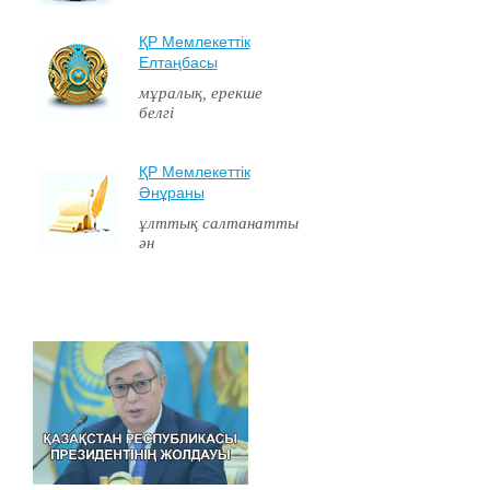
ҚР Мемлекеттiк
Елтаңбасы
мұралық, ерекше
белгі
ҚР Мемлекеттiк
Әнұраны
ұлттық салтанатты
ән