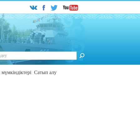
ск
ту
к мүмкіндіктері
Сатып алу