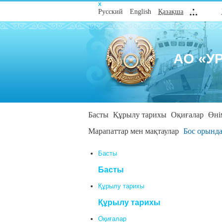
Х
Русский
English
Қазақша
АО «У
Басты
Құрылу тарихы
Оқиғалар
Өні
Марапаттар мен мақтаулар
Бос орынд
Басты
Басты
Құрылу тарихы
Құрылу тарихы
Оқиғалар