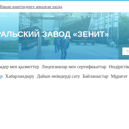
Нашар көретіндерге арналған нұсқа
РАЛЬСКИЙ ЗАВОД «ЗЕНИТ»
Пои
по
сай
кз
мдер мен қызметтер
Лицензиялар мен сертификаттар
Өндірісті
ар
Хабарландыру
Дайын өнімдерді сату
Байланыстар
Мұрағат