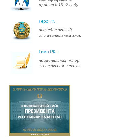
принят в 1992 году
Герб РК
наследственный
отличительный знак
Гимн РК
национальная «тор
жественная песня»