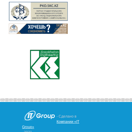
- Сделано в
Компании «IT
Group»