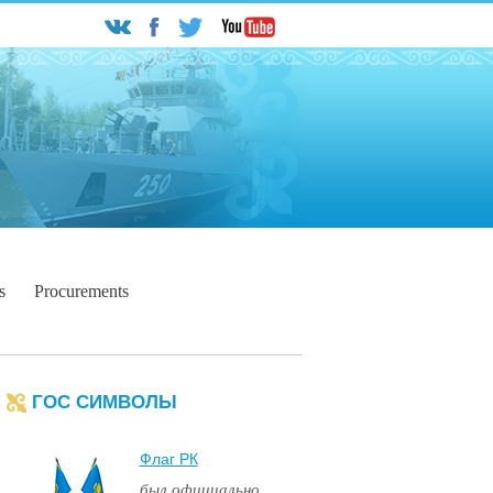
s
Procurements
ГОС СИМВОЛЫ
Флаг РК
был официально