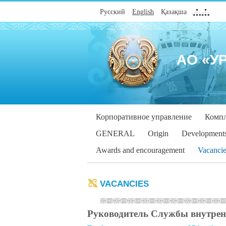
Русский
English
Қазақша
АО «У
Корпоративное управление
Компл
GENERAL
Origin
Development
Awards and encouragement
Vacancie
VACANCIES
Руководитель Службы внутрен