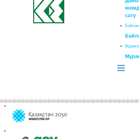
Дайы
өнімд
сату
Байлан
Байл
Мұраға
Мұра