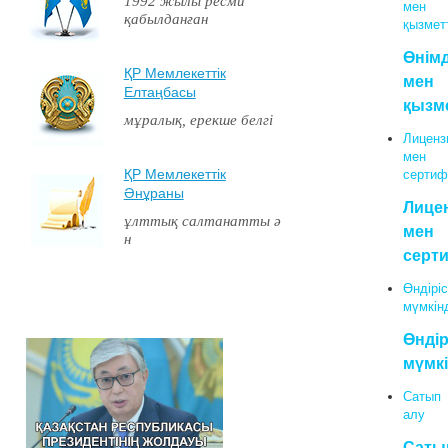
1992 жылы ресми
мен
қабылданған
қызмет
Өнім
ҚР Мемлекеттiк
мен
Елтаңбасы
қызм
мұралық, ерекше белгі
Лиценз
мен
ҚР Мемлекеттiк
сертиф
Әнұраны
Лице
ұлттық салтанатты ә
мен
н
серт
Өндіріс
мүмкінд
Өндір
мүмкі
Сатып
алу
Саты