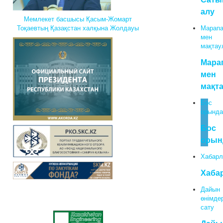
алу
Мемлекет басшысы Қасым-Жомарт
Марапа
Тоқаевтың Қазақстан халқына Жолдауы
мен
мақтау
Мара
мен
мақт
Бос
орында
Бос
орын
Хабарл
Хаба
Дайын
өнімде
сату