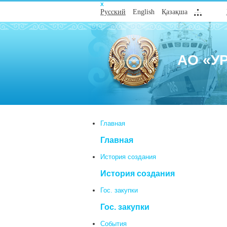
Х
Русский
English
Қазақша
АО «У
Главная
Главная
История создания
История создания
Гос. закупки
Гос. закупки
События