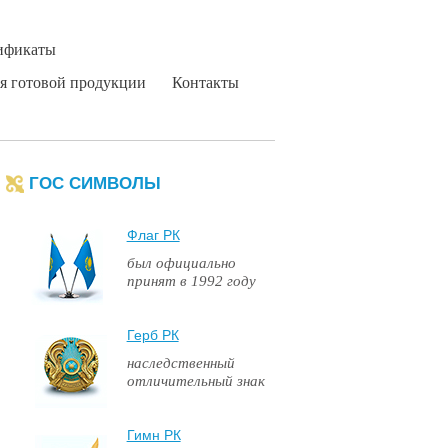
тификаты
я готовой продукции
Контакты
ГОС СИМВОЛЫ
Флаг РК
был официально
принят в 1992 году
Герб РК
наследственный
отличительный знак
Гимн РК