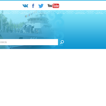
ск
ту