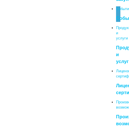
Событи
Собы
Продук
и
услуги
Прод
и
услуг
Лиценз
сертиф
Лице
серт
Произв
возмож
Прои
возм