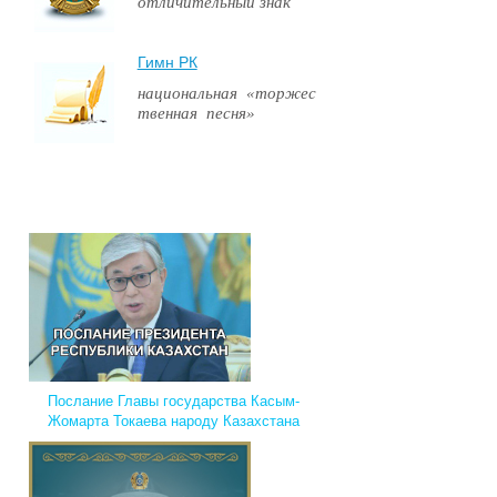
отличительный знак
Гимн РК
национальная «торжес
твенная песня»
Послание Главы государства Касым-
Жомарта Токаева народу Казахстана