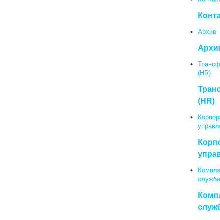
Конт
Архив
Архи
Трансф
(HR)
Тран
(HR)
Корпор
управл
Корп
упра
Компла
служба
Комп
служ