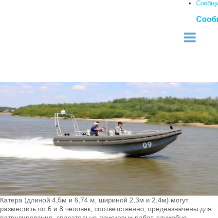
Сообщ
Сооб
Катера (длиной 4,5м и 6,74 м, шириной 2,3м и 2,4м) могут
разместить по 6 и 8 человек, соответственно, предназначены для
патрулирования, спасательно-поисковых работ, служебно-