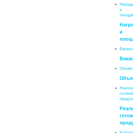
Наград
и
поощре
Нагр
и
поощ
Ваканс
Вака
Объявл
Объя
Реализ
готово
продук
Реал
гото
прод
Контак