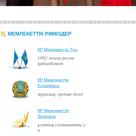
МЕМЛЕКЕТТІК РӘМІЗДЕР
ҚР Мемлекеттiк Туы
1992 жылы ресми
қабылданған
ҚР Мемлекеттiк
Елтаңбасы
мұралық, ерекше белгі
ҚР Мемлекеттiк
Әнұраны
ұлттық салтанатты ә
н