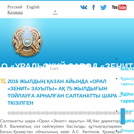
Русский
English
Қазақша
Х
Басты
АО «УРАЛЬСКИЙ ЗАВОД «ЗЕНИТ
Поиск
Баст
по
сайту
Құрыл
2016 ЖЫЛДЫҢ ҚАЗАН АЙЫНДА «ОРАЛ
кз
тарихы
«ЗЕНИТ» ЗАУЫТЫ» АҚ 75-ЖЫЛДЫҒЫН
Құры
ТОЙЛАУҒА АРНАЛҒАН САЛТАНАТТЫ ШАРА –
тари
ТКІЗІЛГЕН
Оқиғал
Оқиғ
Салтанатты шара «Орал «Зенит» зауыты» АҚ бас директоры
В.Х. Валиевтың сөз сөйлеуінен басталды, құттықтаулармен
Өнімде
Батыс-Қазақстан облысының әкімі А.С. Көлгінов, Қазақстан