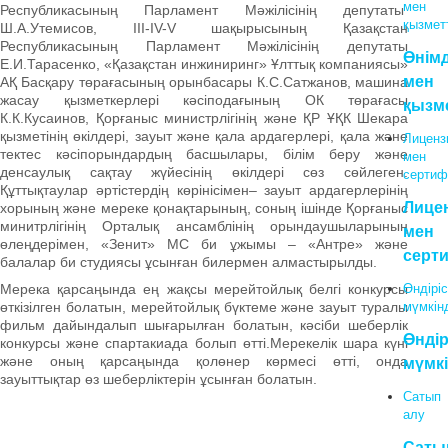
мен
Республикасының Парламент Мәжілісінің депутаты
қызмет
Ш.А.Утемисов, III-IV-V шақырысының Қазақстан
Республикасының Парламент Мәжілісінің депутаты
Өнім
Е.И.Тарасенко, «Қазақстан инжиниринг» Ұлттық компаниясы»
мен
АҚ Басқару төрағасының орынбасары К.С.Сатжанов, машина
жасау қызметкерлері кәсіподағының ОК төрағасы
қызм
К.К.Кусаинов, Қорғаныс министрлігінің және ҚР ҰҚК Шекара
қызметінің өкілдері, зауыт және қала ардагерлері, қала және
Лиценз
тектес кәсіпорындардың басшылары, білім беру және
мен
денсаулық сақтау жүйесінің өкілдері сөз сөйлеген.
сертиф
Құттықтаулар әртістердің көрінісімен– зауыт ардагерлерінің
Лице
хорының және мереке қонақтарының, соның ішінде Қорғаныс
минитрлігінің Орталық ансамблінің орындаушыларының
мен
өлеңдерімен, «Зенит» МС би ұжымы – «Антре» және
серт
балалар би студиясы ұсынған билермен алмастырылды.
Мерека қарсаңында ең жақсы мерейтойлық белгі конкурсы
Өндіріс
өткізілген болатын, мерейтойлық бүктеме және зауыт туралы
мүмкінд
фильм дайындалып шығарылған болатын, кәсіби шеберлік
Өндір
конкурсы және спартакиада болып өтті.Мерекелік шара күні
және оның қарсаңында қолөнер көрмесі өтті, онда
мүмкі
зауыттықтар өз шеберліктерін ұсынған болатын.
Сатып
алу
Саты