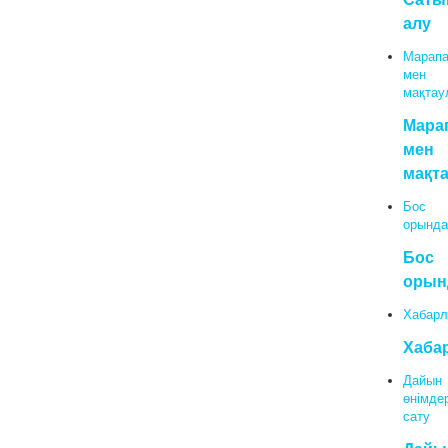
алу
Марапа
мен
мақтау
Мара
мен
мақт
Бос
орында
Бос
орын
Хабарл
Хаба
Дайын
өнімде
сату