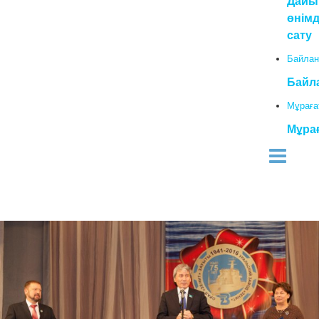
Дайы
өнімд
сату
Байлан
Байл
Мұраға
Мұра